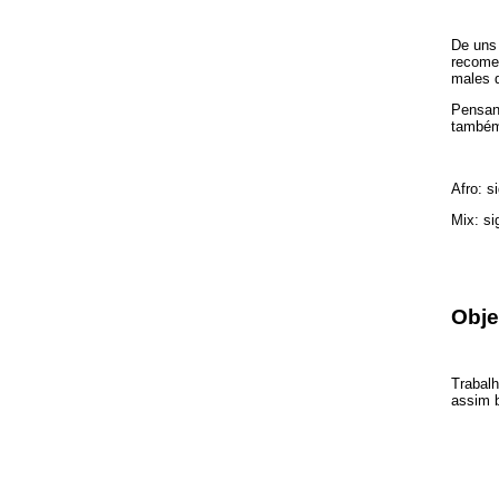
De uns 
recomen
males d
Pensand
também
Afro: s
Mix: si
Obje
Trabalh
assim b