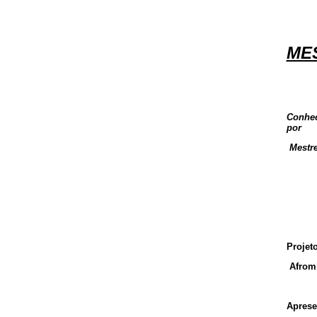
ME
CR
Conhec
por
Mestre
Projet
Afromi
Aprese