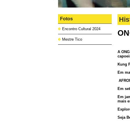
His
Fotos
Encontro Cultural 2024
ON
Mestre Tico
A ONG 
capoei
Kung F
Em mai
AFROM
Em set
Em jan
mais e
Explor
Seja B