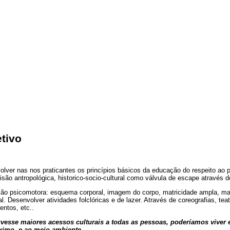
tivo
lver nas nos praticantes os princípios básicos da educação do respeito ao pró
são antropológica, historico-socio-cultural como válvula de escape através d
o psicomotora: esquema corporal, imagem do corpo, matricidade ampla, matr
l. Desenvolver atividades folclóricas e de lazer. Através de coreografias, teat
entos, etc..
vesse maiores acessos culturais a todas as pessoas, poderíamos viver
ximo, e ao meio ambiente.