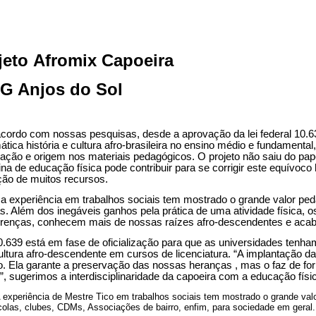
jeto Afromix Capoeira
 Anjos do Sol
cordo com nossas pesquisas, desde a aprovação da lei federal 10.63
ática história e cultura afro-brasileira no ensino médio e fundamental,
zação e origem nos materiais pedagógicos. O projeto não saiu do pape
lina de educação física pode contribuir para se corrigir este equívoco
ção de muitos recursos.
 experiência em trabalhos sociais tem mostrado o grande valor ped
s. Além dos inegáveis ganhos pela prática de uma atividade física, 
erenças, conhecem mais de nossas raízes afro-descendentes e acab
10.639 está em fase de oficialização para que as universidades tenham
ultura afro-descendente em cursos de licenciatura. “A implantação da 
o. Ela garante a preservação das nossas heranças , mas o faz de fo
”, sugerimos a interdisciplinaridade da capoeira com a educação físi
periência de Mestre Tico em trabalhos sociais tem mostrado o grande valo
olas, clubes, CDMs, Associações de bairro, enfim, para sociedade em geral.