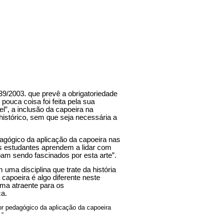
9/2003. que prevê a obrigatoriedade
 pouca coisa foi feita pela sua
l”, a inclusão da capoeira na
 histórico, sem que seja necessária a
agógico da aplicação da capoeira nas
os estudantes aprendem a lidar com
am sendo fascinados por esta arte”.
 uma disciplina que trate da história
capoeira é algo diferente neste
rma atraente para os
ca.
r pedagógico da aplicação da capoeira
 “