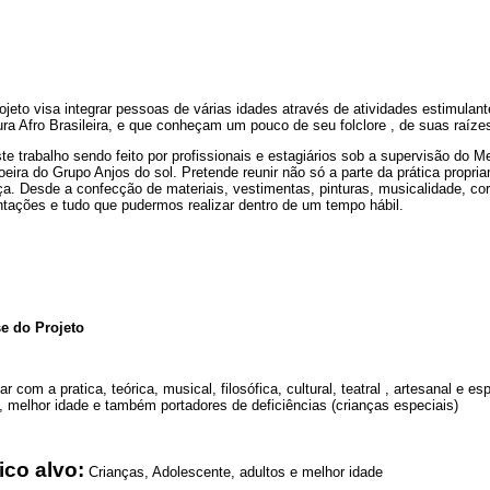
ojeto visa integrar pessoas de várias idades através de atividades estimula
ura Afro Brasileira, e que conheçam um pouco de seu folclore , de suas raízes
e trabalho sendo feito por profissionais e estagiários sob a supervisão do M
eira do Grupo Anjos do sol. Pretende reunir não só a parte da prática propri
a. Desde a confecção de materiais, vestimentas, pinturas, musicalidade, core
tações e tudo que pudermos realizar dentro de um tempo hábil.
e do Projeto
ar com a pratica, teórica, musical, filosófica, cultural, teatral , artesanal e e
, melhor idade e também portadores de deficiências (crianças especiais)
ico alvo:
Crianças, Adolescente, adultos e melhor idade