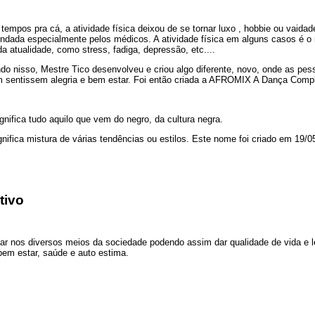
tempos pra cá, a atividade física deixou de se tornar luxo , hobbie ou vaid
dada especialmente pelos médicos. A atividade física em alguns casos é o 
a atualidade, como stress, fadiga, depressão, etc....
o nisso, Mestre Tico desenvolveu e criou algo diferente, novo, onde as pesso
 sentissem alegria e bem estar. Foi então criada a AFROMIX A Dança Compl
ignifica tudo aquilo que vem do negro, da cultura negra.
gnifica mistura de várias tendências ou estilos. Este nome foi criado em 19/0
tivo
ar nos diversos meios da sociedade podendo assim dar qualidade de vida e lev
em estar, saúde e auto estima.