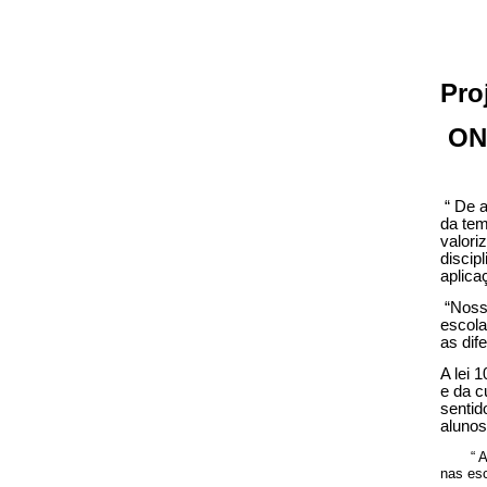
Pro
ONG
“ De a
da tem
valori
discip
aplica
“Nossa
escola
as dif
A lei 
e da c
sentid
alunos
“ A ex
nas esc