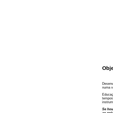
Obje
Desenvo
numa vi
Educaçã
tempora
instrum
Se hou
ao pró