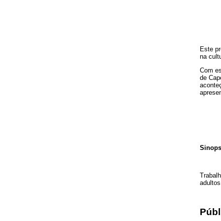
Este pr
na cult
Com est
de Capo
aconteç
apresen
Sinops
Trabalh
adultos
Públ